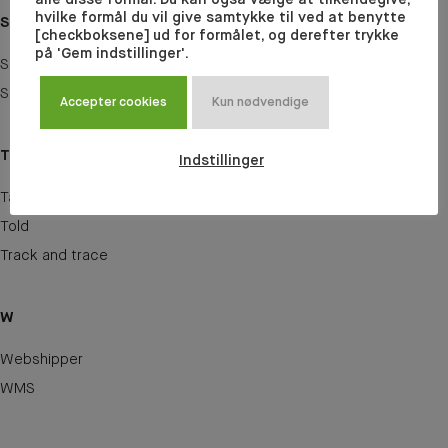
hvilke formål du vil give samtykke til ved at benytte
S
[checkboksene] ud for formålet, og derefter trykke
på 'Gem indstillinger'.
SKU
Stregkodescanner
Accepter cookies
Kun nødvendige
T
Indstillinger
Tarifkode
Told
Track and trace
W
Webshipper
WMS