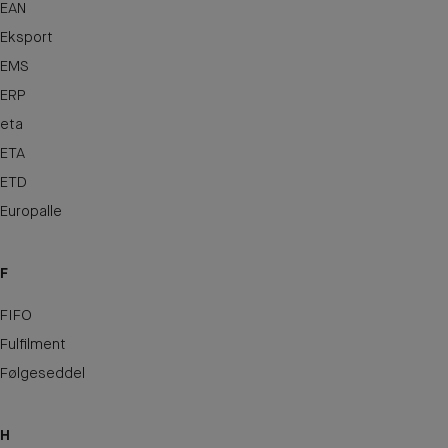
EAN
Eksport
EMS
ERP
eta
ETA
ETD
Europalle
F
FIFO
Fulfilment
Følgeseddel
H