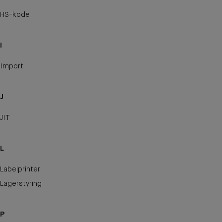
HS-kode
I
Import
J
JIT
L
Labelprinter
Lagerstyring
P