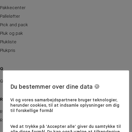
Pakkecenter
Palleløfter
Pick and pack
Pluk og pak
Plukliste
Plukpris
Q
QR-kode
Du bestemmer over dine data 🍪
R
Vi og vores samarbejdspartnere bruger teknologier,
herunder cookies, til at indsamle oplysninger om dig
til forskellige formål
Restordre
Returnering
Ved at trykke på 'Accepter alle' giver du samtykke til
alle disse formål. Du kan også vælge at tilkendegive,