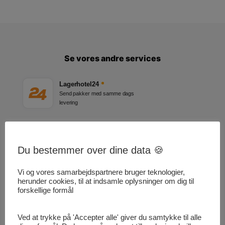
Se vores andre services
Lagerhotel24
Send pakker med samme dags
levering
Pakke24
Send pakker med samme dags
Du bestemmer over dine data 🍪
levering
Vi og vores samarbejdspartnere bruger teknologier,
Transport24
herunder cookies, til at indsamle oplysninger om dig til
Kurer og logistik service på Sjælland
forskellige formål
Ved at trykke på 'Accepter alle' giver du samtykke til alle