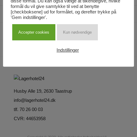
disse formål. Du kan også vælge at tilkendegive, hvilke
formål du vil give samtykke til ved at benytte
[checkboksene] ud for formålet, og derefter trykke på
Services
'Gem indstillinger'.
Kunde
Accepter cookies
Kun nødvendige
Virksomhed
Indstillinger
Husby Alle 19, 2630 Taastrup
info@lagerhotel24.dk
tlf. 70 26 00 03
CVR: 44653958