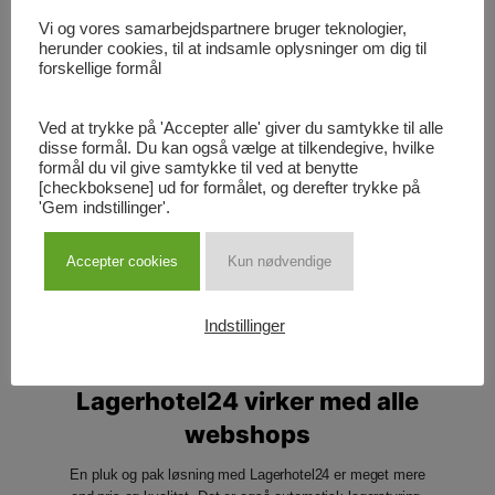
Vi og vores samarbejdspartnere bruger teknologier,
herunder cookies, til at indsamle oplysninger om dig til
forskellige formål
Ved at trykke på 'Accepter alle' giver du samtykke til alle
disse formål. Du kan også vælge at tilkendegive, hvilke
formål du vil give samtykke til ved at benytte
[checkboksene] ud for formålet, og derefter trykke på
'Gem indstillinger'.
Accepter cookies
Kun nødvendige
Indstillinger
INTEGRATION
Lagerhotel24 virker med alle
webshops
En pluk og pak løsning med Lagerhotel24 er meget mere