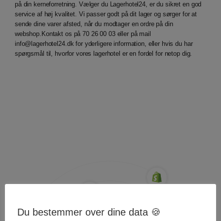
på din kerneforretning. Vælger du Lagerhotel24, er du sikret en god
service af høj kvalitet. Vi passer godt på dit lager og sørger for at
sende dine varer afsted, når du modtager en ordre på din
webshop.
Kontakt os på 70 26 00 03 eller på mail
info@lagerhotel24.dk
for yderligere information, eller hvis du har
spørgsmål til, hvorfor vores lagerhotel er en fordel for netop dig.
Du bestemmer over dine data 🍪