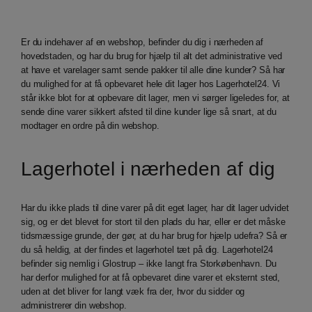
Er du indehaver af en webshop, befinder du dig i nærheden af
hovedstaden, og har du brug for hjælp til alt det administrative ved
at have et varelager samt sende pakker til alle dine kunder? Så har
du mulighed for at få opbevaret hele dit lager hos Lagerhotel24. Vi
står ikke blot for at opbevare dit lager, men vi sørger ligeledes for, at
sende dine varer sikkert afsted til dine kunder lige så snart, at du
modtager en ordre på din webshop.
Lagerhotel i nærheden af dig
Har du ikke plads til dine varer på dit eget lager, har dit lager udvidet
sig, og er det blevet for stort til den plads du har, eller er det måske
tidsmæssige grunde, der gør, at du har brug for hjælp udefra? Så er
du så heldig, at der findes et lagerhotel tæt på dig. Lagerhotel24
befinder sig nemlig i Glostrup – ikke langt fra Storkøbenhavn. Du
har derfor mulighed for at få opbevaret dine varer et eksternt sted,
uden at det bliver for langt væk fra der, hvor du sidder og
administrerer din webshop.