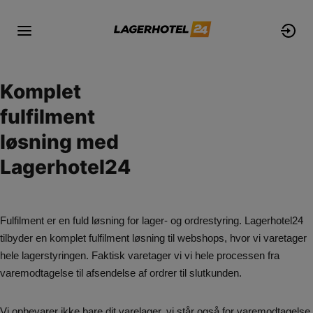
Komplet
fulfilment
løsning med
Lagerhotel24
casino minimum deposit
Fulfilment er en fuld løsning for lager- og ordrestyring. Lagerhotel24
tilbyder en komplet fulfilment løsning til webshops, hvor vi varetager
hele lagerstyringen. Faktisk varetager vi vi hele processen fra
varemodtagelse til afsendelse af ordrer til slutkunden.
Vi opbevarer ikke bare dit varelager, vi står også for varemodtagelse