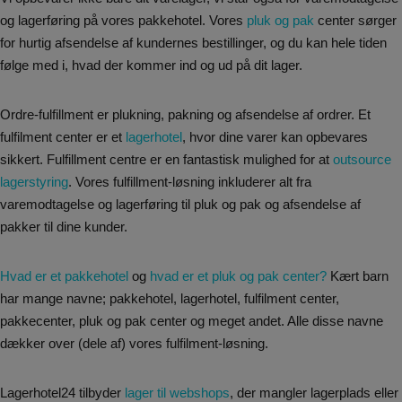
og lagerføring på vores pakkehotel. Vores
pluk og pak
center sørger
for hurtig afsendelse af kundernes bestillinger, og du kan hele tiden
følge med i, hvad der kommer ind og ud på dit lager.
Ordre-fulfillment er plukning, pakning og afsendelse af ordrer. Et
fulfilment center er et
lagerhotel
, hvor dine varer kan opbevares
sikkert. Fulfillment centre er en fantastisk mulighed for at
outsource
lagerstyring
. Vores fulfillment-løsning inkluderer alt fra
varemodtagelse og lagerføring til pluk og pak og afsendelse af
pakker til dine kunder.
Hvad er et pakkehotel
og
hvad er et pluk og pak center?
Kært barn
har mange navne; pakkehotel, lagerhotel, fulfilment center,
pakkecenter, pluk og pak center og meget andet. Alle disse navne
dækker over (dele af) vores fulfilment-løsning.
Lagerhotel24 tilbyder
lager til webshops
, der mangler lagerplads eller